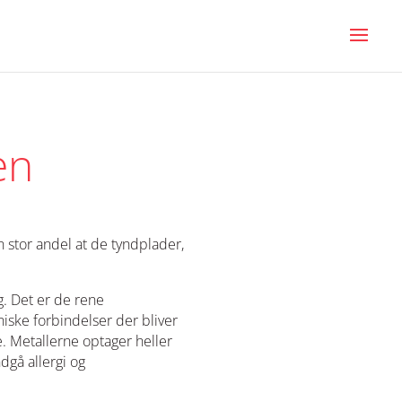
en
n stor andel at de tyndplader,
g. Det er de rene
niske forbindelser der bliver
. Metallerne optager heller
dgå allergi og