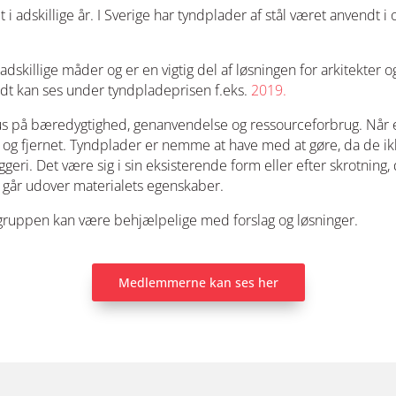
i adskillige år. I Sverige har tyndplader af stål været anvendt 
skillige måder og er en vigtig del af løsningen for arkitekter 
t kan ses under tyndpladeprisen f.eks.
2019.
s på bæredygtighed, genanvendelse og ressourceforbrug. Når en
d og fjernet. Tyndplader er nemme at have med at gøre, da de i
geri. Det være sig i sin eksisterende form eller efter skrotning,
år udover materialets egenskaber.
uppen kan være behjælpelige med forslag og løsninger.
Medlemmerne kan ses her