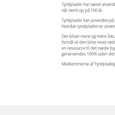
Tyndplader har været anvendt 
når nemt op på 100 år.
Tyndplader kan anvendes på ad
hvordan tyndpladen er anvend
Der bliver mere og mere foku
formål vil den blive revet ne
en ressource til det næste byg
genanvendes 100% uden det g
Medlemmerne af Tyndpladegr