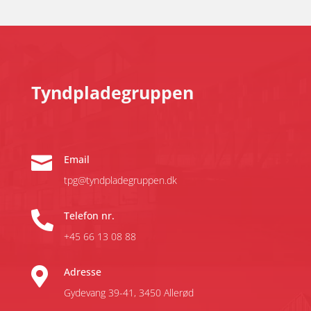
Tyndpladegruppen

Email
tpg@tyndpladegruppen.dk

Telefon nr.
+45 66 13 08 88

Adresse
Gydevang 39-41,
3450 Allerød