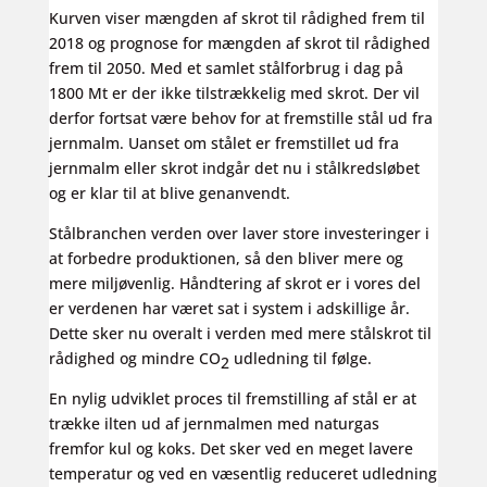
Kurven viser mængden af skrot til rådighed frem til
2018 og prognose for mængden af skrot til rådighed
frem til 2050. Med et samlet stålforbrug i dag på
1800 Mt er der ikke tilstrækkelig med skrot. Der vil
derfor fortsat være behov for at fremstille stål ud fra
jernmalm. Uanset om stålet er fremstillet ud fra
jernmalm eller skrot indgår det nu i stålkredsløbet
og er klar til at blive genanvendt.
Stålbranchen verden over laver store investeringer i
at forbedre produktionen, så den bliver mere og
mere miljøvenlig. Håndtering af skrot er i vores del
er verdenen har været sat i system i adskillige år.
Dette sker nu overalt i verden med mere stålskrot til
rådighed og mindre CO
udledning til følge.
2
En nylig udviklet proces til fremstilling af stål er at
trække ilten ud af jernmalmen med naturgas
fremfor kul og koks. Det sker ved en meget lavere
temperatur og ved en væsentlig reduceret udledning