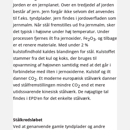
Jorden er en jernplanet. Over en tredjedel af jorden
består af jern. Jern forgår ikke selvom det anvendes
til f.eks. tyndplader. Jern findes i jordoverfladen som
jernmalm. Når stål fremstilles ud fra jernmalm, sker
det typisk i højovne under høj temperatur. Under
processen fjernes ilt fra jernoxider, Fe
O
, og tilbage
2
3
er et renere materiale. Med under 2 %
kulstofindhold kaldes blandingen for stål. Kulstoffet
stammer fra det kul og koks, der bruges til
opvarmning af højovnen samtidig med at det går i
forbindelse med ilten i jernoxiderne. Kulstof og ilt
danner CO
. Et moderne europæisk stålværk danner
2
ved stålfremstillingen mindre CO
end et mere
2
utidssvarende kinesisk stålværk. De nøjagtige tal
findes i EPD’en for det enkelte stålværk.
Stålkredsløbet
Ved at genanvende gamle tyndplader og andre