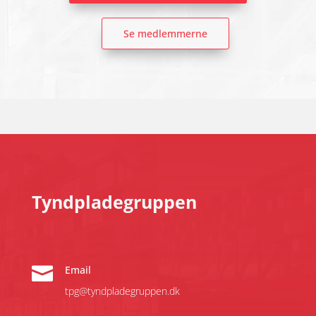
Se medlemmerne
Tyndpladegruppen

Email
tpg@tyndpladegruppen.dk