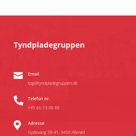
Tyndpladegruppen

Email
tpg@tyndpladegruppen.dk

Telefon nr.
+45 66 13 08 88

Adresse
Gydevang 39-41,
3450 Allerød